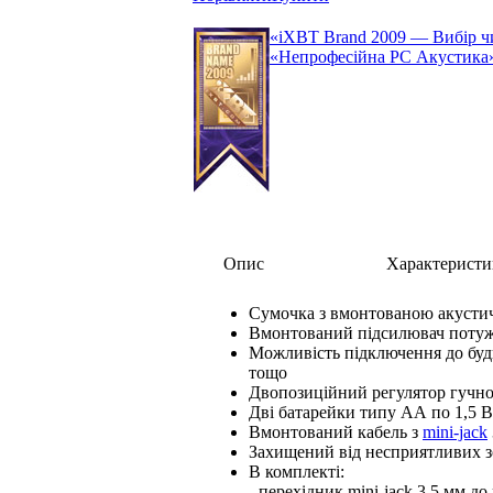
«iXBT Brand 2009 — Вибір чи
«Непрофесійна РС Акустика
Опис
Характеристи
Сумочка з вмонтованою акуст
Вмонтований підсилювач потуж
Можливість підключення до буд
тощо
Двопозиційний регулятор гучно
Дві батарейки типу АА по 1,5 В
Вмонтований кабель з
mini-jack
Захищений від несприятливих з
В комплекті:
- перехідник mini-jack 3,5 мм до 