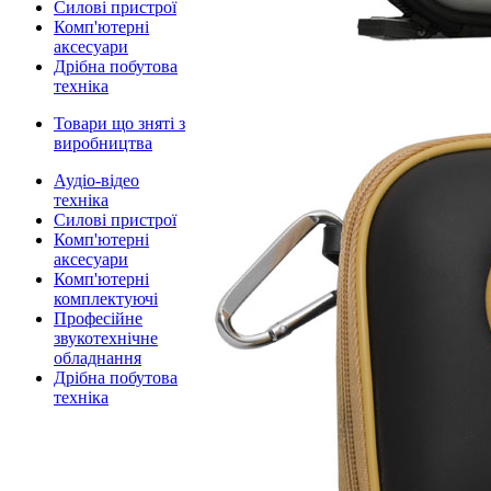
Силові пристрої
Комп'ютерні
аксесуари
Дрібна побутова
техніка
Товари що зняті з
виробництва
Аудіо-відео
техніка
Силові пристрої
Комп'ютерні
аксесуари
Комп'ютерні
комплектуючі
Професійне
звукотехнічне
обладнання
Дрібна побутова
техніка