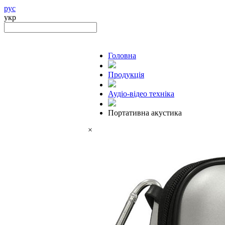
рус
укр
Головна
Продукцiя
Аудіо-відео техніка
Портативна акустика
×