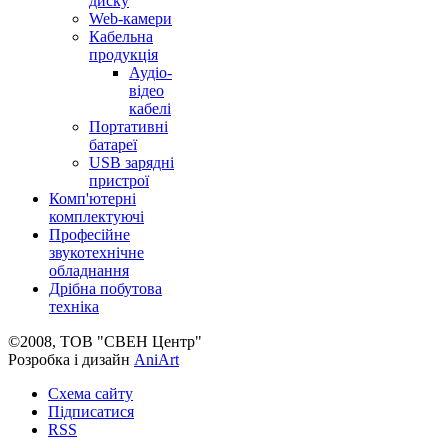
диску
Web-камери
Кабельна
продукція
Аудіо-
відео
кабелі
Портативні
батареї
USB зарядні
пристрої
Комп'ютерні
комплектуючі
Професійне
звукотехнічне
обладнання
Дрібна побутова
техніка
©2008, ТОВ "СВЕН Центр"
Розробка і дизайн
AniArt
Схема сайту
Підписатися
RSS