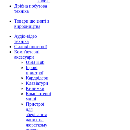
кабелі
Дрібна побутова
техніка
Товари що зняті з
виробництва
Аудіо-відео
техніка
Силові пристрої
Комп'ютерні
аксесуари
USB Hub
Ігрові
пристрої
Кардрідери
Клавіатури
Килимки
Комп'ютерні
миші
Пристрої
для
зберігання
даних на
жорсткому