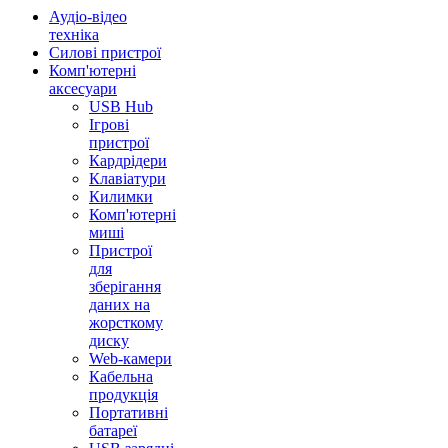
Аудіо-відео
техніка
Силові пристрої
Комп'ютерні
аксесуари
USB Hub
Ігрові
пристрої
Кардрідери
Клавіатури
Килимки
Комп'ютерні
миші
Пристрої
для
зберігання
даних на
жорсткому
диску
Web-камери
Кабельна
продукція
Портативні
батареї