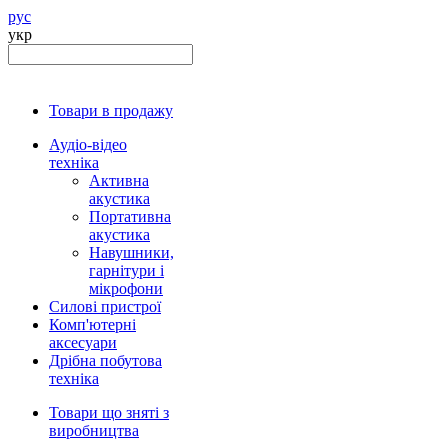
рус
укр
Товари в продажу
Аудіо-відео
техніка
Активна
акустика
Портативна
акустика
Навушники,
гарнітури і
мікрофони
Силові пристрої
Комп'ютерні
аксесуари
Дрібна побутова
техніка
Товари що зняті з
виробництва