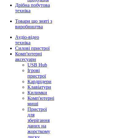
Дрібна побутова
техніка
Товари що зняті з
виробництва
Аудіо-відео
техніка
Силові пристрої
Комп'ютерні
аксесуари
USB Hub
Ігрові
пристрої
Кардрідери
Клавіатури
Килимки
Комп'ютерні
миші
Пристрої
для
зберігання
даних на
жорсткому
диску