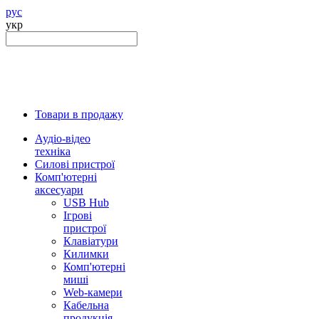
рус
укр
Товари в продажу
Аудіо-відео
техніка
Силові пристрої
Комп'ютерні
аксесуари
USB Hub
Ігрові
пристрої
Клавіатури
Килимки
Комп'ютерні
миші
Web-камери
Кабельна
продукція