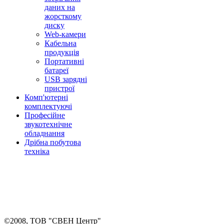
даних на
жорсткому
диску
Web-камери
Кабельна
продукція
Портативні
батареї
USB зарядні
пристрої
Комп'ютерні
комплектуючі
Професійне
звукотехнічне
обладнання
Дрібна побутова
техніка
©2008, ТОВ "СВЕН Центр"