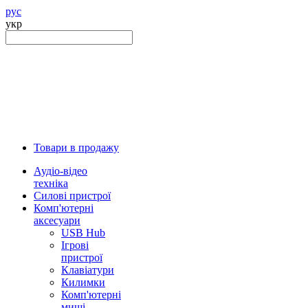
рус
укр
Товари в продажу
Аудіо-відео
техніка
Силові пристрої
Комп'ютерні
аксесуари
USB Hub
Ігрові
пристрої
Клавіатури
Килимки
Комп'ютерні
миші