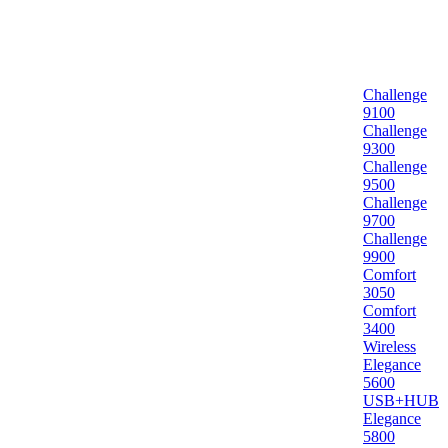
Challenge
9100
Challenge
9300
Challenge
9500
Challenge
9700
Challenge
9900
Comfort
3050
Comfort
3400
Wireless
Elegance
5600
USB+HUB
Elegance
5800