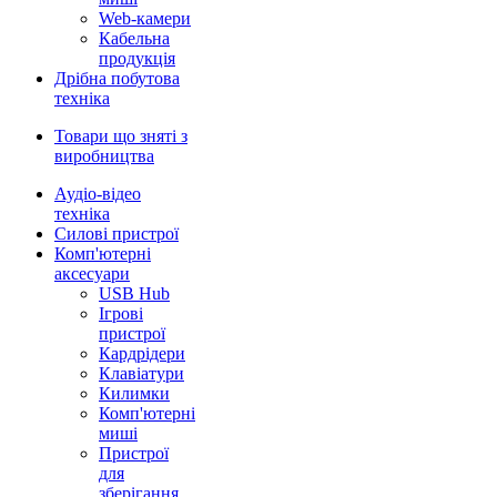
Web-камери
Кабельна
продукція
Дрібна побутова
техніка
Товари що зняті з
виробництва
Аудіо-відео
техніка
Силові пристрої
Комп'ютерні
аксесуари
USB Hub
Ігрові
пристрої
Кардрідери
Клавіатури
Килимки
Комп'ютерні
миші
Пристрої
для
зберігання