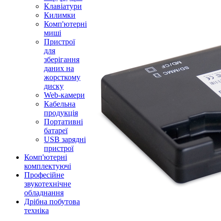
Клавіатури
Килимки
Комп'ютерні
миші
Пристрої
для
зберігання
даних на
жорсткому
диску
Web-камери
Кабельна
продукція
Портативні
батареї
USB зарядні
пристрої
Комп'ютерні
комплектуючі
Професійне
звукотехнічне
обладнання
Дрібна побутова
техніка