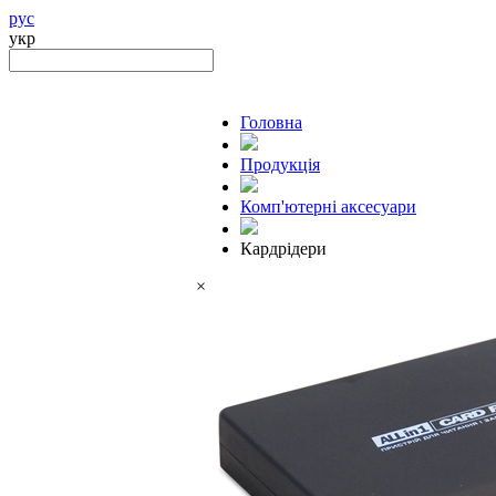
рус
укр
Головна
Продукцiя
Комп'ютерні аксесуари
Кардрідери
×