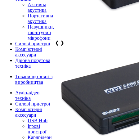
Активна
акустика
Портативна
акустика
Навушники,
гарнітури і
мікрофони
❮
❯
Силові пристрої
Комп'ютерні
аксесуари
Дрібна побутова
техніка
Товари що зняті з
виробництва
Аудіо-відео
техніка
Силові пристрої
Комп'ютерні
аксесуари
USB Hub
Ігрові
пристрої
Кардрідери