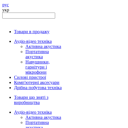
рус
укр
Товари в продажу
Аудіо-відео техніка
Активна акустика
Портативна
акустика
Навушники,
гарнітури і
мікрофони
Силові пристрої
Комп'ютерні аксесуари
Дрібна побутова техніка
Товари що зняті з
виробництва
Аудіо-відео техніка
Активна акустика
Портативна
акустика