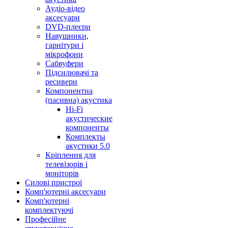
Аудіо-відео
аксесуари
DVD-плеєри
Навушники,
гарнітури і
мікрофони
Сабвуфери
Підсилювачі та
ресивери
Компонентна
(пасивна) акустика
Hi-Fi
акустические
компоненты
Комплекты
акустики 5.0
Кріплення для
телевізорів і
моніторів
Силові пристрої
Комп'ютерні аксесуари
Комп'ютерні
комплектуючі
Професійне