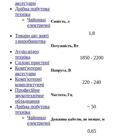
аксесуари
Дрібна побутова
техніка
Чайники
Ємність, л
електричні
1,8
Товари що зняті
з виробництва
Потужність, Вт
Аудіо-відео
техніка
1850 - 2200
Силові пристрої
Комп'ютерні
Напруга, В
аксесуари
Комп'ютерні
220 - 240
комплектуючі
Професійне
Частота, Гц
звукотехнічне
обладнання
Дрібна побутова
~ 50
техніка
Чайники
Довжина кабелю, не менше, м
електричні
0,65