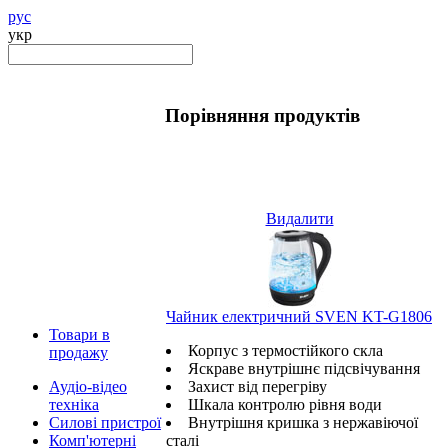
рус
укр
Порівняння продуктів
Видалити
Чайник електричний SVEN KT-G1806
Товари в
Корпус з термостійкого скла
продажу
Яскраве внутрішнє підсвічування
Аудіо-відео
Захист від перегріву
техніка
Шкала контролю рівня води
Силові пристрої
Внутрішня кришка з нержавіючої
Комп'ютерні
сталі