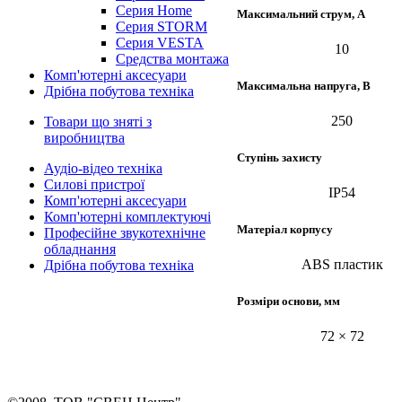
Серия Home
Максимальний струм, А
Серия STORM
Серия VESTA
10
Средства монтажа
Комп'ютерні аксесуари
Максимальна напруга, В
Дрібна побутова техніка
250
Товари що зняті з
виробництва
Ступінь захисту
Аудіо-відео техніка
Силові пристрої
IP54
Комп'ютерні аксесуари
Комп'ютерні комплектуючі
Матеріал корпусу
Професійне звукотехнічне
обладнання
ABS пластик
Дрібна побутова техніка
Розміри основи, мм
72 × 72