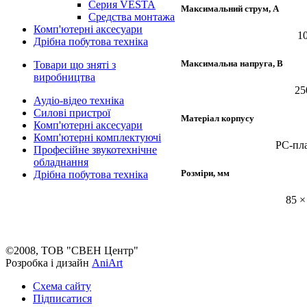
Серия VESTA
Максимальний струм, А
Средства монтажа
Комп'ютерні аксесуари
1
Дрібна побутова техніка
Максимальна напруга, В
Товари що зняті з
виробництва
25
Аудіо-відео техніка
Силові пристрої
Матеріал корпусу
Комп'ютерні аксесуари
Комп'ютерні комплектуючі
PC-пл
Професійне звукотехнічне
обладнання
Розміри, мм
Дрібна побутова техніка
85 ×
©2008, ТОВ "СВЕН Центр"
Розробка і дизайн
AniArt
Схема сайту
Підписатися