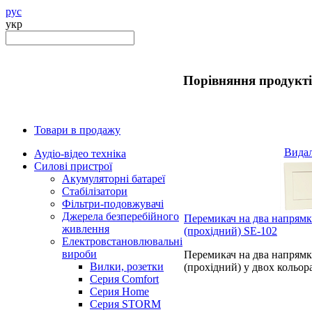
рус
укр
Порівняння продукт
Товари в продажу
Вида
Аудіо-відео техніка
Силові пристрої
Акумуляторні батареї
Стабілізатори
Фільтри-подовжувачі
Джерела безперебійного
Перемикач на два напрям
живлення
(прохідний) SE-102
Електровстановлювальні
вироби
Перемикач на два напрям
Вилки, розетки
(прохідний) у двох кольор
Серия Comfort
Серия Home
Серия STORM