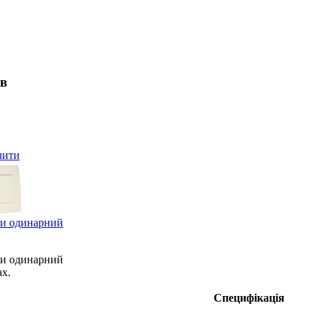
ів
лити
ки одинарний
ки одинарний
ах.
Специфікація