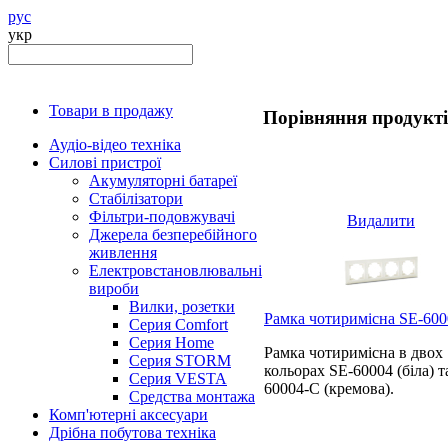
рус
укр
Товари в продажу
Порівняння продукт
Аудіо-відео техніка
Силові пристрої
Акумуляторні батареї
Стабілізатори
Фільтри-подовжувачі
Видалити
Джерела безперебійного
живлення
Електровстановлювальні
вироби
Вилки, розетки
Рамка чотиримісна SE-600
Серия Comfort
Серия Home
Рамка чотиримісна в двох
Серия STORM
кольорах SE-60004 (біла) т
Серия VESTA
60004-С (кремова).
Средства монтажа
Комп'ютерні аксесуари
Дрібна побутова техніка