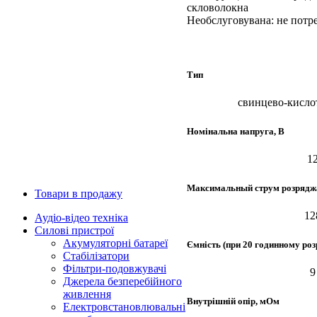
скловолокна
Необслуговувана: не потр
Тип
свинцево-кисл
Номінальна напруга, В
1
Максимальный струм розрядж
Товари в продажу
12
Аудіо-відео техніка
Силові пристрої
Акумуляторні батареї
Ємність (при 20 годинному роз
Стабілізатори
Фільтри-подовжувачі
9
Джерела безперебійного
живлення
Внутрішній опір, мОм
Електровстановлювальні