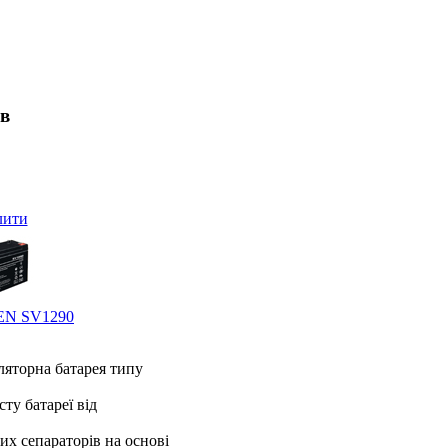
ів
лити
VEN SV1290
яторна батарея типу
ту батареї від
х сепараторів на основі