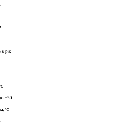
6
А
7
 в рік
2
°C
 до +50
а, °C
5