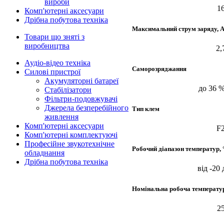
вироби
1
Комп'ютерні аксесуари
Дрібна побутова техніка
Максимальний струм заряду, 
Товари що зняті з
виробництва
2,
Аудіо-відео техніка
Саморозряджання
Силові пристрої
Акумуляторні батареї
до 36 %
Стабілізатори
Фільтри-подовжувачі
Джерела безперебійного
Тип клем
живлення
Комп'ютерні аксесуари
F
Комп'ютерні комплектуючі
Професійне звукотехнічне
Робочий діапазон температур, 
обладнання
Дрібна побутова техніка
від -20
Номінальна робоча температур
2