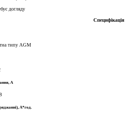
ебує догляду
Специфікація
отна типу AGM
2
ання, А
8
ряджанні), А*год.