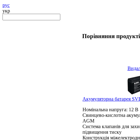
рус
укр
Порівняння продукт
Вида
Акумуляторна батарея S
Номінальна напруга: 12 В
Свинцево-кислотна акумул
AGM
Система клапанів для захис
підвищення тиску
Конструкція міжелектродни