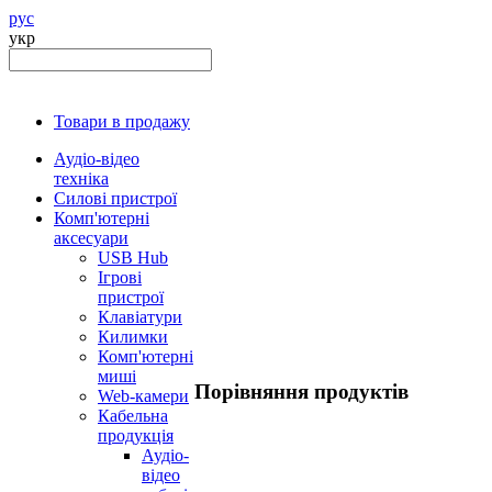
рус
укр
Товари в продажу
Аудіо-відео
техніка
Силові пристрої
Комп'ютерні
аксесуари
USB Hub
Ігрові
пристрої
Клавіатури
Килимки
Комп'ютерні
миші
Порівняння продуктів
Web-камери
Кабельна
продукція
Аудіо-
відео