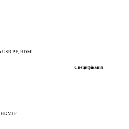
ro USB BF, HDMI
Специфікація
, HDMI F