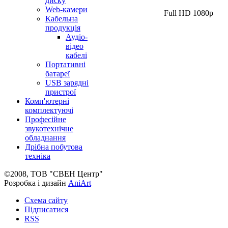
диску
Web-камери
Full HD 1080p
Кабельна
продукція
Аудіо-
відео
кабелі
Портативні
батареї
USB зарядні
пристрої
Комп'ютерні
комплектуючі
Професійне
звукотехнічне
обладнання
Дрібна побутова
техніка
©2008, ТОВ "СВЕН Центр"
Розробка і дизайн
AniArt
Схема сайту
Підписатися
RSS