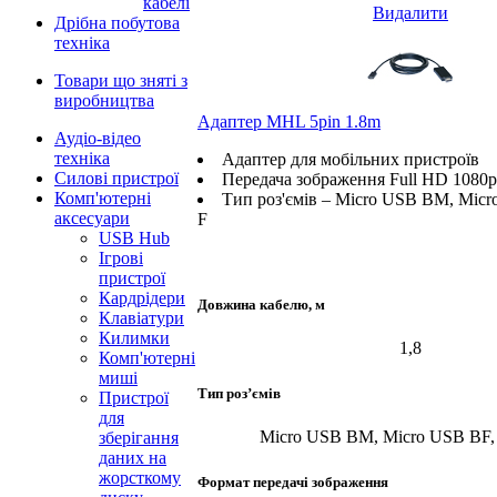
кабелі
Видалити
Дрібна побутова
техніка
Товари що зняті з
виробництва
Адаптер MHL 5pin 1.8m
Аудіо-відео
техніка
Адаптер для мобільних пристроїв
Силові пристрої
Передача зображення Full HD 1080p
Комп'ютерні
Тип роз'ємів – Micro USB BM, Mic
аксесуари
F
USB Hub
Ігрові
пристрої
Кардрідери
Довжина кабелю, м
Клавіатури
Килимки
1,8
Комп'ютерні
миші
Тип роз’ємів
Пристрої
для
Micro USB BM, Micro USB BF
зберігання
даних на
жорсткому
Формат передачі зображення