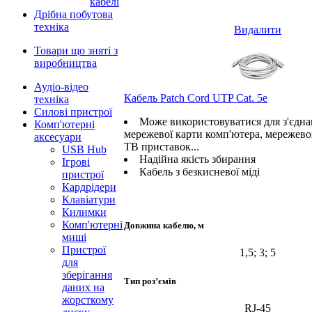
кабелі
Дрібна побутова
техніка
Видалити
Товари що зняті з
виробництва
Аудіо-відео
Кабель Patch Cord UTP Cat. 5e
техніка
Силові пристрої
Може використовуватися для з'єдна
Комп'ютерні
мережевої карти комп'ютера, мережевог
аксесуари
ТВ приставок...
USB Hub
Надійна якість збирання
Ігрові
Кабель з безкисневої міді
пристрої
Кардрідери
Клавіатури
Килимки
Комп'ютерні
Довжина кабелю, м
миші
Пристрої
1,5; 3; 5
для
зберігання
Тип роз’ємів
даних на
жорсткому
RJ-45