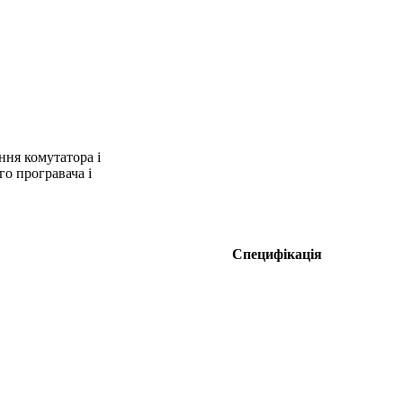
ння комутатора і
о програвача і
Специфікація