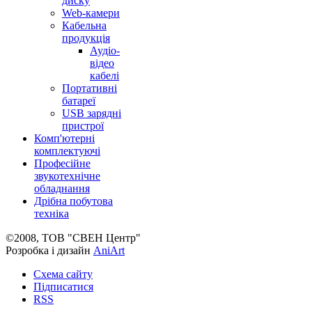
диску
Web-камери
Кабельна
продукція
Аудіо-
відео
кабелі
Портативні
батареї
USB зарядні
пристрої
Комп'ютерні
комплектуючі
Професійне
звукотехнічне
обладнання
Дрібна побутова
техніка
©2008, ТОВ "СВЕН Центр"
Розробка і дизайн
AniArt
Схема сайту
Підписатися
RSS