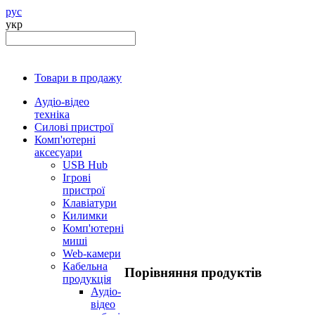
рус
укр
Товари в продажу
Аудіо-відео
техніка
Силові пристрої
Комп'ютерні
аксесуари
USB Hub
Ігрові
пристрої
Клавіатури
Килимки
Комп'ютерні
миші
Web-камери
Кабельна
Порівняння продуктів
продукція
Аудіо-
відео