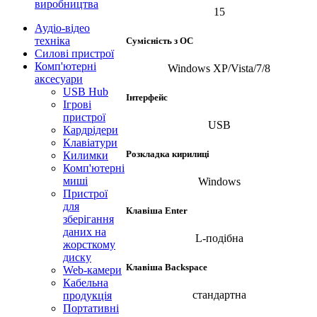
виробництва
15
Аудіо-відео
техніка
Сумісність з ОС
Силові пристрої
Комп'ютерні
Windows XP/Vista/7/8
аксесуари
USB Hub
Інтерфейс
Ігрові
пристрої
USB
Кардрідери
Клавіатури
Розкладка кирилиці
Килимки
Комп'ютерні
миші
Windows
Пристрої
для
Клавіша Enter
зберігання
даних на
L-подібна
жорсткому
диску
Клавіша Backspace
Web-камери
Кабельна
стандартна
продукція
Портативні