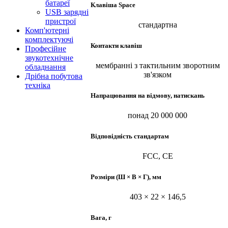
батареї
Клавіша Space
USB зарядні
пристрої
стандартна
Комп'ютерні
комплектуючі
Контакти клавіш
Професійне
звукотехнічне
мембранні з тактильним зворотним
обладнання
зв'язком
Дрібна побутова
техніка
Напрацювання на відмову, натискань
понад 20 000 000
Відповідність стандартам
FCC, CE
Розміри (Ш × В × Г), мм
403 × 22 × 146,5
Вага, г