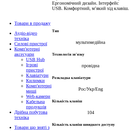
Ергономічний дизайн. Інтерфейс
USB. Комфортний, м’який хід клавіш.
Товари в продажу
Тип
Аудіо-відео
техніка
мультимедійна
Силові пристрої
Комп'ютерні
аксесуари
Технологія зв'язку
USB Hub
Ігрові
провідна
пристрої
Клавіатури
Розкладка клавіатури
Килимки
Комп'ютерні
Рос/Укр/Eng
миші
Web-камери
Кількість клавіш
Кабельна
продукція
Дрібна побутова
104
техніка
Кількість клавіш швидкого доступу
Товари що зняті з