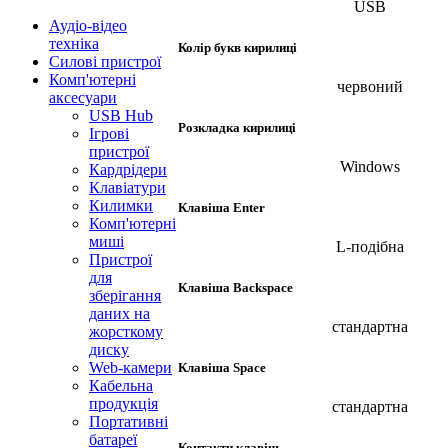
USB
Аудіо-відео
техніка
Колір букв кирилиці
Силові пристрої
Комп'ютерні
червоний
аксесуари
USB Hub
Розкладка кирилиці
Ігрові
пристрої
Windows
Кардрідери
Клавіатури
Килимки
Клавіша Enter
Комп'ютерні
миші
L-подібна
Пристрої
для
Клавіша Backspace
зберігання
даних на
стандартна
жорсткому
диску
Web-камери
Клавіша Space
Кабельна
продукція
стандартна
Портативні
батареї
Контакти клавіш