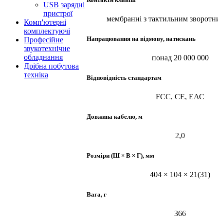
USB зарядні
пристрої
мембранні з тактильним зворотни
Комп'ютерні
комплектуючі
Напрацювання на відмову, натискань
Професійне
звукотехнічне
обладнання
понад 20 000 000
Дрібна побутова
техніка
Відповідність стандартам
FCC, CE, ЕАС
Довжина кабелю, м
2,0
Розміри (Ш × В × Г), мм
404 × 104 × 21(31)
Вага, г
366