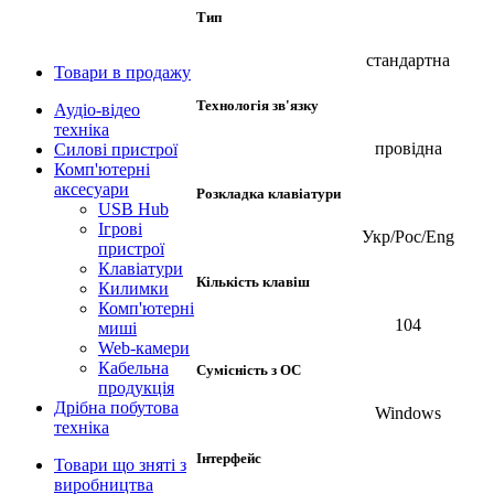
Тип
стандартна
Товари в продажу
Технологія зв'язку
Аудіо-відео
техніка
провідна
Силові пристрої
Комп'ютерні
аксесуари
Розкладка клавіатури
USB Hub
Ігрові
Укр/Рос/Eng
пристрої
Клавіатури
Кількість клавіш
Килимки
Комп'ютерні
104
миші
Web-камери
Кабельна
Сумісність з ОС
продукція
Дрібна побутова
Windows
техніка
Інтерфейс
Товари що зняті з
виробництва