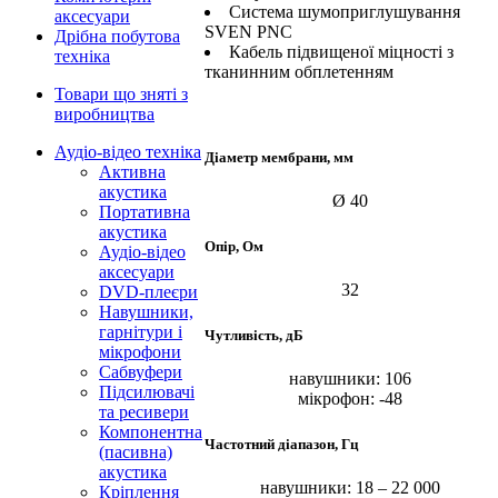
Система шумоприглушування
аксесуари
SVEN PNC
Дрібна побутова
Кабель підвищеної міцності з
техніка
тканинним обплетенням
Товари що зняті з
виробництва
Аудіо-відео техніка
Діаметр мембрани, мм
Активна
акустика
Ø 40
Портативна
акустика
Опір, Ом
Аудіо-відео
аксесуари
32
DVD-плеєри
Навушники,
гарнітури і
Чутливість, дБ
мікрофони
Сабвуфери
навушники: 106
Підсилювачі
мікрофон: -48
та ресивери
Компонентна
Частотний діапазон, Гц
(пасивна)
акустика
навушники: 18 – 22 000
Кріплення