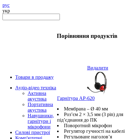
рус
укр
Порівняння продуктів
Видалити
Товари в продажу
Аудіо-відео техніка
Активна
Гарнітура AP-620
акустика
Портативна
Мембрана – Ø 40 мм
акустика
Роз’єм 2 × 3,5 мм (3 pin) для
Навушники,
під’єднання до ПК
гарнітури і
Поворотний мікрофон
мікрофони
Регулятор гучності на кабелі
Силові пристрої
Регульоване наголов’я
Комп'ютерні