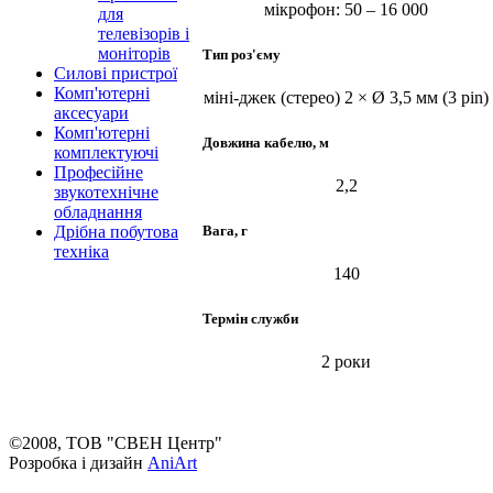
мікрофон: 50 – 16 000
для
телевізорів і
моніторів
Тип роз'єму
Силові пристрої
Комп'ютерні
міні-джек (стерео) 2 × Ø 3,5 мм (3 pin)
аксесуари
Комп'ютерні
Довжина кабелю, м
комплектуючі
Професійне
2,2
звукотехнічне
обладнання
Вага, г
Дрібна побутова
техніка
140
Термін служби
2 роки
©2008, ТОВ "СВЕН Центр"
Розробка і дизайн
AniArt