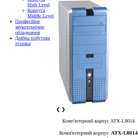
High Level
Корпуса
Middle Level
Професійне
звукотехнічне
обладнання
Дрібна побутова
техніка
❮
❯
Комп'ютерний корпус ATX-L8014
Комп'ютерний корпус
ATX-L8014