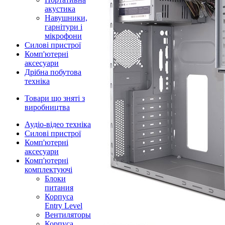
акустика
Навушники,
гарнітури і
мікрофони
Силові пристрої
Комп'ютерні
аксесуари
Дрібна побутова
техніка
Товари що зняті з
виробництва
Аудіо-відео техніка
Силові пристрої
Комп'ютерні
аксесуари
Комп'ютерні
комплектуючі
Блоки
питания
Корпуса
Entry Level
Вентиляторы
Корпуса