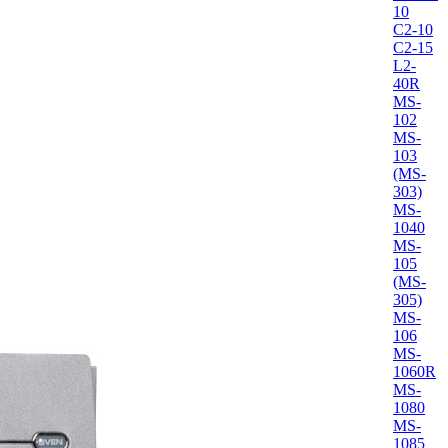
10
C2-10
C2-15
L2-
40R
MS-
102
MS-
103
(MS-
303)
MS-
1040
MS-
105
(MS-
305)
MS-
106
MS-
1060R
MS-
1080
MS-
1085