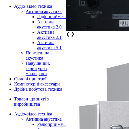
Аудіо-відео техніка
Активна акустика
Радіоприймачі
Активна
акустика 2.0
Активна
❮
❯
акустика 2.1
Активна
акустика 5.1
Портативна
акустика
Навушники,
гарнітури і
мікрофони
Силові пристрої
Комп'ютерні аксесуари
Дрібна побутова техніка
Товари що зняті з
виробництва
Аудіо-відео техніка
Активна акустика
Радіоприймачі