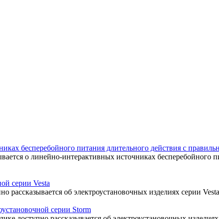
иках бесперебойного питания длительного действия с правильн
ывается о линейно-интерактивных источниках бесперебойного п
ой серии Vesta
но рассказывается об электроустановочных изделиях серии Vesta
оустановочной серии Storm
лике доступно рассказывается об электроустановочных изделиях 