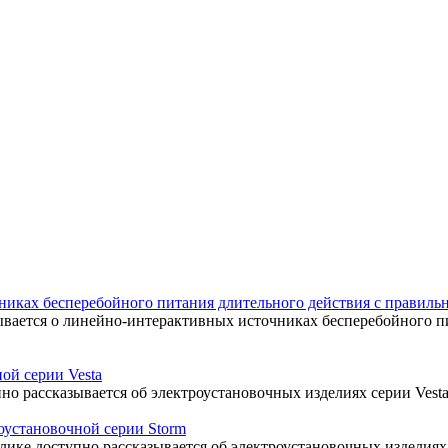
иках бесперебойного питания длительного действия с правильн
ывается о линейно-интерактивных источниках бесперебойного п
ой серии Vesta
но рассказывается об электроустановочных изделиях серии Vesta
оустановочной серии Storm
лике доступно рассказывается об электроустановочных изделиях 