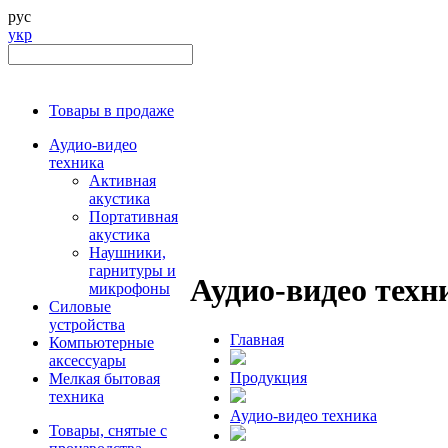
рус
укр
Товары в продаже
Аудио-видео
техника
Активная
акустика
Портативная
акустика
Наушники,
гарнитуры и
Аудио-видео техн
микрофоны
Силовые
устройства
Главная
Компьютерные
аксессуары
Продукция
Мелкая бытовая
техника
Аудио-видео техника
Товары, снятые с