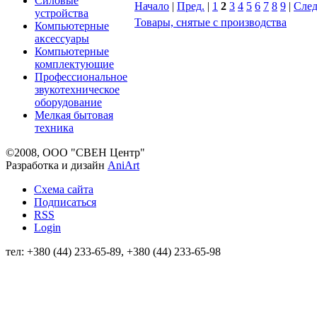
Силовые
Начало
|
Пред.
|
1
2
3
4
5
6
7
8
9
|
След
устройства
Товары, снятые с производства
Компьютерные
аксессуары
Компьютерные
комплектующие
Профессиональное
звукотехническое
оборудование
Мелкая бытовая
техника
©2008, ООО "СВЕН Центр"
Разработка и дизайн
AniArt
Схема сайта
Подписаться
RSS
Login
тел: +380 (44) 233-65-89, +380 (44) 233-65-98
info@sven.ua