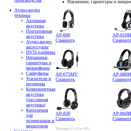
производства
Наушники, гарнитуры и микр
Аудио-видео
техника
Активная
акустика
Портативная
AP-600
AP-610
акустика
Сравнить
Сравнит
Аудио-видео
аксессуары
DVD-плейеры
Наушники,
гарнитуры и
микрофоны
Сабвуферы
AP-675MV
AP-680
Усилители и
Сравнить
Сравнит
ресиверы
Компонентная
акустика
(пассивная
акустика)
Крепления
AP-830
AP-860
для
Сравнить
Сравнит
телевизоров и
мониторов
Показано 13-24 из 103