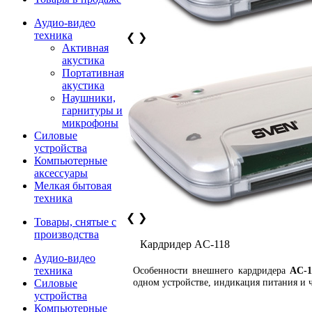
Аудио-видео
техника
❮
❯
Активная
акустика
Портативная
акустика
Наушники,
гарнитуры и
микрофоны
Силовые
устройства
Компьютерные
аксессуары
Мелкая бытовая
техника
❮
❯
Товары, снятые с
производства
Кардридер AC-118
Аудио-видео
техника
Особенности внешнего кардридера
AC-1
одном устройстве, индикация питания и 
Силовые
устройства
Компьютерные