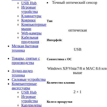
Точный оптический сенсор
USB Hub
Игровые
утройства
Клавиатуры
Коврики
Тип
Компьютерные
мыши
оптическая
Web-камеры
Кабельная
Интерфейс
продукция
Мелкая бытовая
USB
техника
Товары, снятые с
Совместима с ОС
производства
Windows XP/Vista/7/8 и MAC 8.6 ил
Аудио-видео
выше
техника
Силовые устройства
Количество клавиш
Компьютерные
аксессуары
2 + 1
USB Hub
Игровые
утройства
Колесо прокрутки
Кардридеры