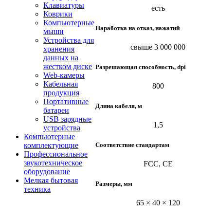
Клавиатуры
eсть
Коврики
Компьютерные
Наработка на отказ, нажатий
мыши
Устройства для
свыше 3 000 000
хранения
данных на
жестком диске
Разрешающая способность, dpi
Web-камеры
Кабельная
800
продукция
Портативные
Длина кабеля, м
батареи
USB зарядные
1,5
устройства
Компьютерные
Соответствие стандартам
комплектующие
Профессиональное
звукотехническое
FCC, CE
оборудование
Мелкая бытовая
Размеры, мм
техника
65 × 40 × 120