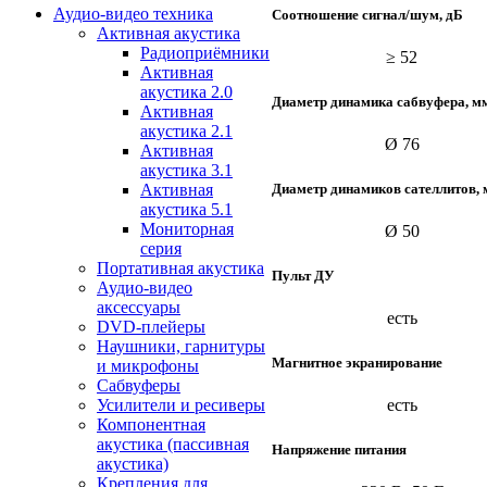
Аудио-видео техника
Соотношение сигнал/шум, дБ
Активная акустика
Радиоприёмники
≥ 52
Активная
акустика 2.0
Диаметр динамика сабвуфера, м
Активная
акустика 2.1
Ø 76
Активная
акустика 3.1
Диаметр динамиков сателлитов,
Активная
акустика 5.1
Мониторная
Ø 50
серия
Портативная акустика
Пульт ДУ
Аудио-видео
аксессуары
есть
DVD-плейеры
Наушники, гарнитуры
Магнитное экранирование
и микрофоны
Сабвуферы
Усилители и ресиверы
есть
Компонентная
акустика (пассивная
Напряжение питания
акустика)
Крепления для