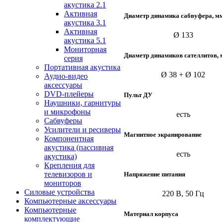
акустика 2.1
Активная
Диаметр динамика сабвуфера, м
акустика 3.1
Активная
Ø 133
акустика 5.1
Мониторная
Диаметр динамиков сателлитов,
серия
Портативная акустика
Ø 38 + Ø 102
Аудио-видео
аксессуары
DVD-плейеры
Пульт ДУ
Наушники, гарнитуры
и микрофоны
есть
Сабвуферы
Усилители и ресиверы
Магнитное экранирование
Компонентная
акустика (пассивная
есть
акустика)
Крепления для
телевизоров и
Напряжение питания
мониторов
Силовые устройства
220 В, 50 Гц
Компьютерные аксессуары
Компьютерные
Материал корпуса
комплектующие