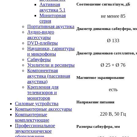
Соотношение сигнал/шум, дБ
Активная
акустика 5.1
Мониторная
не менее 85
серия
Портативная акустика
Диаметр динамика сабвуфера, м
Аудио-видео
аксессуары
Ø 133
DVD-плейеры
Наушники, гарнитуры
Диаметр динамиков сателлитов,
и микрофоны
Сабвуферы
Усилители и ресиверы
Ø 25 + Ø 76
Компонентная
акустика (пассивная
Магнитное экранирование
акустика)
Крепления для
есть
телевизоров и
мониторов
Напряжение питания
Силовые устройства
Компьютерные аксессуары
220 В, 50 Гц
Компьютерные
комплектующие
Профессиональное
Размеры сабвуфера, мм
звукотехническое
оборудование