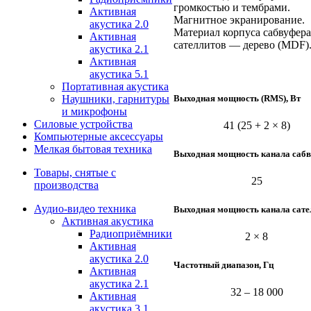
громкостью и тембрами.
Активная
Магнитное экранирование.
акустика 2.0
Материал корпуса сабвуфера
Активная
сателлитов — дерево (MDF)
акустика 2.1
Активная
акустика 5.1
Портативная акустика
Выходная мощность (RMS), Вт
Наушники, гарнитуры
и микрофоны
Силовые устройства
41 (25 + 2 × 8)
Компьютерные аксессуары
Мелкая бытовая техника
Выходная мощность канала сабв
Товары, снятые с
25
производства
Аудио-видео техника
Выходная мощность канала сател
Активная акустика
Радиоприёмники
2 × 8
Активная
акустика 2.0
Частотный диапазон, Гц
Активная
акустика 2.1
32 – 18 000
Активная
акустика 3.1