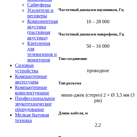
Сабвуферы
Частотный диапазон наушников, Гц
Усилители и
ресиверы
Компонентная
10 – 28 000
акустика
(пассивная
Частотный диапазон микрофона, Гц
акустика)
Крепления
50 – 16 000
для
телевизоров и
Тип соединения
мониторов
Силовые
проводное
устройства
Компьютерные
аксессуары
Тип разъема
Компьютерные
комплектующие
мини-джек (стерео) 2 × Ø 3,5 мм (3
Профессиональное
pin)
звукотехническое
оборудование
Длина кабеля, м
Мелкая бытовая
техника
2,2