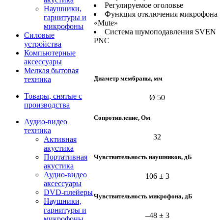
Регулируемое оголовье
Наушники,
Функция отключения микрофона
гарнитуры и
«Mute»
микрофоны
Система шумоподавления SVEN
Силовые
PNC
устройства
Компьютерные
аксессуары
Мелкая бытовая
Диаметр мембраны, мм
техника
Товары, снятые с
Ø 50
производства
Сопротивление, Ом
Аудио-видео
техника
32
Активная
акустика
Портативная
Чувствительность наушников, дБ
акустика
Аудио-видео
106 ± 3
аксессуары
DVD-плейеры
Чувствительность микрофона, дБ
Наушники,
гарнитуры и
–48 ± 3
микрофоны