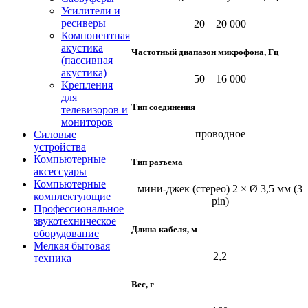
Усилители и
ресиверы
20 – 20 000
Компонентная
акустика
Частотный диапазон микрофона, Гц
(пассивная
акустика)
50 – 16 000
Крепления
для
Тип соединения
телевизоров и
мониторов
проводное
Силовые
устройства
Компьютерные
Тип разъема
аксессуары
Компьютерные
мини-джек (стерео) 2 × Ø 3,5 мм (3
комплектующие
pin)
Профессиональное
звукотехническое
Длина кабеля, м
оборудование
Мелкая бытовая
2,2
техника
Вес, г