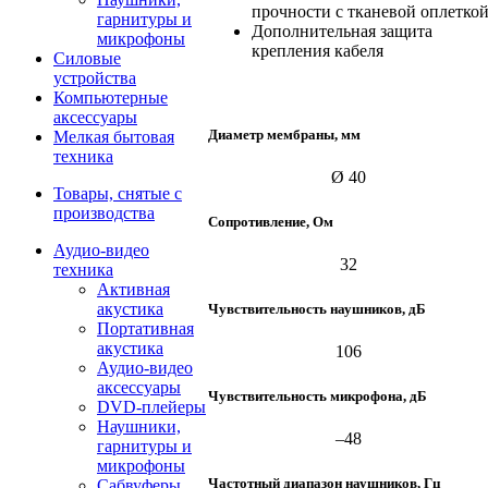
прочности с тканевой оплетко
гарнитуры и
Дополнительная защита
микрофоны
крепления кабеля
Силовые
устройства
Компьютерные
аксессуары
Диаметр мембраны, мм
Мелкая бытовая
техника
Ø 40
Товары, снятые с
производства
Сопротивление, Ом
Аудио-видео
32
техника
Активная
акустика
Чувствительность наушников, дБ
Портативная
акустика
106
Аудио-видео
аксессуары
Чувствительность микрофона, дБ
DVD-плейеры
Наушники,
–48
гарнитуры и
микрофоны
Частотный диапазон наушников, Гц
Сабвуферы