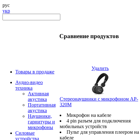
рус
укр
Сравнение продуктов
Удалить
Товары в продаже
Аудио-видео
техника
Активная
Стереонаушники с микрофоном AP-
акустика
320M
Портативная
акустика
Микрофон на кабеле
Наушники,
4 pin разъем для подключения
гарнитуры и
мобильных устройств
микрофоны
Пульт для управления плеером на
Силовые
кабеле
устройства