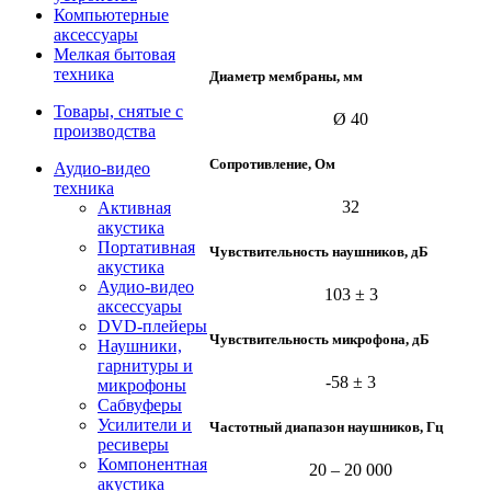
Компьютерные
аксессуары
Мелкая бытовая
техника
Диаметр мембраны, мм
Товары, снятые с
Ø 40
производства
Сопротивление, Ом
Аудио-видео
техника
32
Активная
акустика
Портативная
Чувствительность наушников, дБ
акустика
Аудио-видео
103 ± 3
аксессуары
DVD-плейеры
Чувствительность микрофона, дБ
Наушники,
гарнитуры и
-58 ± 3
микрофоны
Сабвуферы
Усилители и
Частотный диапазон наушников, Гц
ресиверы
Компонентная
20 – 20 000
акустика