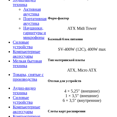
техника
Активная
акустика
Форм-фактор
Портативная
акустика
Наушники,
ATX Midi Tower
гарнитуры и
микрофоны
Базовый блок питания
Силовые
устройства
SV-400W (12C), 400W max
Компьютерные
аксессуары
Тип материнской платы
Мелкая бытовая
техника
ATX, Micro ATX
Товары, снятые с
производства
Отсеки для устройств
Аудио-видео
4 × 5,25" (внешние)
техника
1 × 3,5" (внешние)
Силовые
6 × 3,5" (внутренние)
устройства
Компьютерные
Слоты карт расширения
аксессуары
Компьютерные