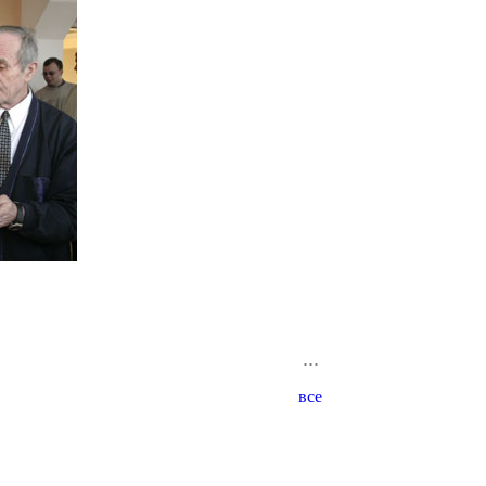
...
все