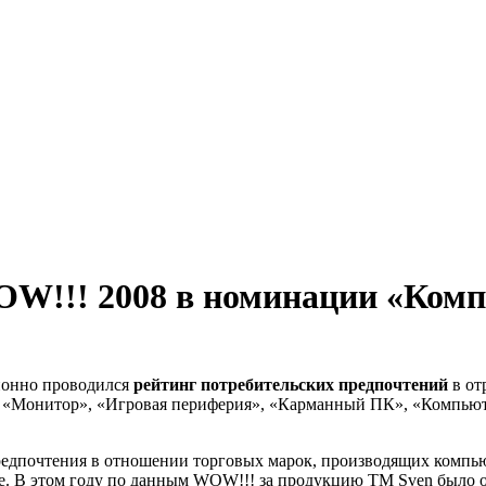
WOW!!! 2008 в номинации «Ком
ионно проводился
рейтинг потребительских предпочтений
в от
, «Монитор», «Игровая периферия», «Карманный ПК», «Компьют
предпочтения в отношении торговых марок, производящих компь
ative. В этом году по данным WOW!!! за продукцию TM Sven было 